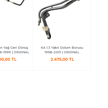
on Yağ Geri Dönüş
KA 1.3 Yakıt Dolum Borusu
Ka Ön Pa
6-1999 | ORIJINAL
1998-2001 | ORIJINAL
Alt Trav
00,00 TL
2.475,00 TL
2.999,