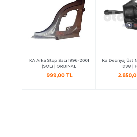
akımı (8
KA Arka Stop Sacı 1996-2001
Ka Debriyaj Üst 
 FEBI
(SOL) | ORIJINAL
1998 | 
L
999,00 TL
2.850,