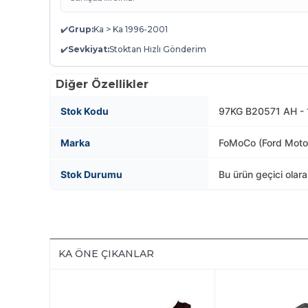
✔️
Grup:
Ka > Ka 1996-2001
✔️
Sevkiyat:
Stoktan Hızlı Gönderim
Diğer Özellikler
Stok Kodu
97KG B20571 AH -
Marka
FoMoCo (Ford Mot
Stok Durumu
Bu ürün geçici olar
KA ÖNE ÇIKANLAR