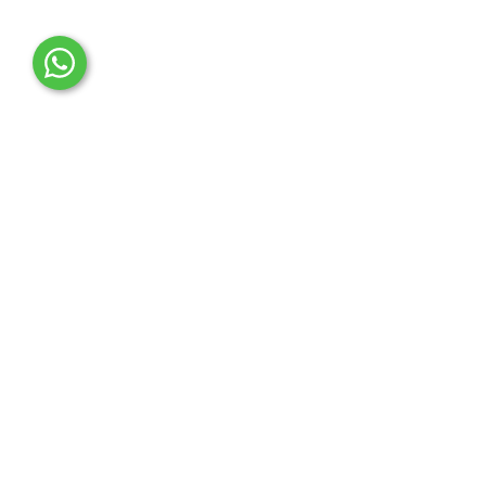
OTO MERT | Ford & Tesla Yedek Parça
İLETİŞİM MERKEZİ
Çağrı Merkezi
0850 888 36 73
WhatsApp Destek (7/24)