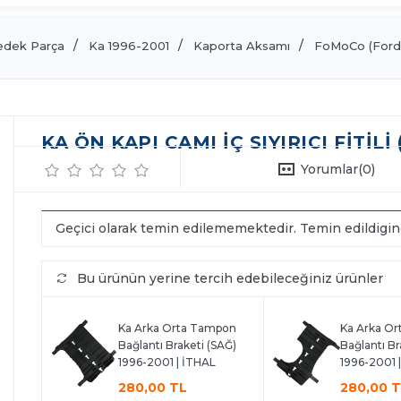
edek Parça
Ka 1996-2001
Kaporta Aksamı
FoMoCo (Ford
KA ÖN KAPI CAMI İÇ SIYIRICI FITILI
Yorumlar
(0)
Geçici olarak temin edilememektedir. Temin edildigi
Bu ürünün yerine tercih edebileceğiniz ürünler
Ka Arka Orta Tampon
Ka Arka O
Bağlantı Braketi (SAĞ)
Bağlantı Br
1996-2001 | İTHAL
1996-2001 
280,00 TL
280,00 