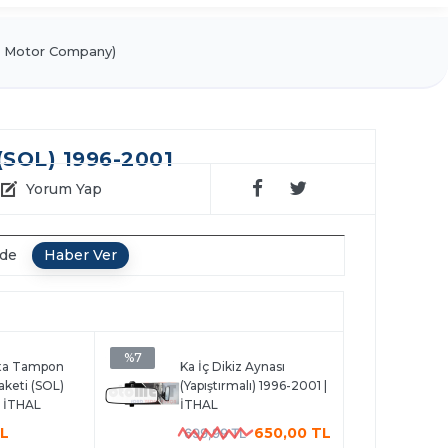
 Motor Company)
 (SOL) 1996-2001
Yorum Yap
nde
%7
rta Tampon
Ka İç Dikiz Aynası
aketi (SOL)
(Yapıştırmalı) 1996-2001 |
| İTHAL
İTHAL
TL
650,00 TL
699,99 TL