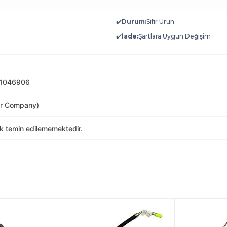
✔️
Durum:
Sıfır Ürün
✔️
İade:
Şartlara Uygun Değişim
 1046906
or Company)
ak temin edilememektedir.