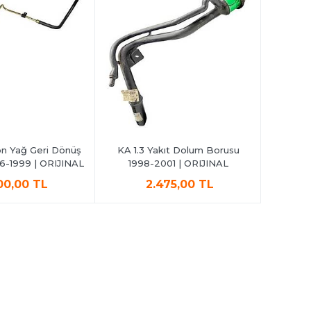
on Yağ Geri Dönüş
KA 1.3 Yakıt Dolum Borusu
Ka Ön Pa
6-1999 | ORIJINAL
1998-2001 | ORIJINAL
Alt Trav
00,00 TL
2.475,00 TL
2.999,