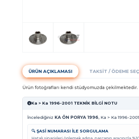
ÜRÜN AÇIKLAMASI
TAKSIT / ÖDEME SE
Ürün fotoğrafları kendi stüdyomuzda çekilmektedir. G
Ka > Ka 1996-2001 TEKNİK BİLGİ NOTU
İncelediğiniz
KA ÖN PORYA 1996
, Ka > Ka 1996-2001 
🔍 ŞASİ NUMARASI İLE SORGULAMA
Hatalı siparişleri önlemek adına, parçanın aracınızla %