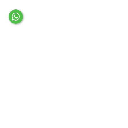
OTO MERT | Ford & Tesla Yedek Parça
İLETİŞİM MERKEZİ
Çağrı Merkezi
0850 888 36 73
WhatsApp Destek (7/24)