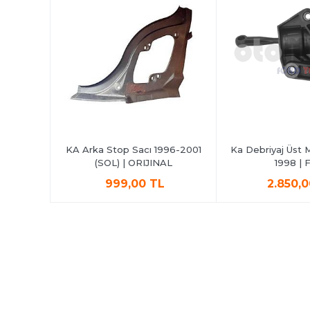
akımı (8
KA Arka Stop Sacı 1996-2001
Ka Debriyaj Üst 
 FEBI
(SOL) | ORIJINAL
1998 | 
L
999,00 TL
2.850,