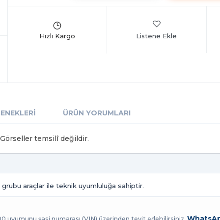
Listene Ekle
ÇENEKLERI
ÜRÜN YORUMLARI
örseller temsilî değildir.
grubu araçlar ile teknik uyumluluğa sahiptir.
WhatsAp
100 uyumunu şasi numarası (VIN) üzerinden teyit edebilirsiniz.