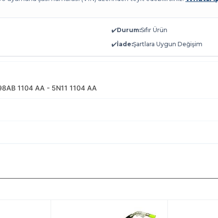
✔️
Durum:
Sıfır Ürün
✔️
İade:
Şartlara Uygun Değişim
98AB 1104 AA - 5N11 1104 AA