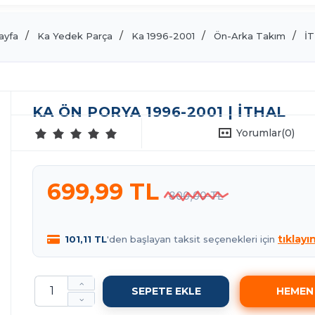
ayfa
Ka Yedek Parça
Ka 1996-2001
Ön-Arka Takım
İ
KA ÖN PORYA 1996-2001 | İTHAL
Yorumlar
(0)
699,99 TL
800,00 TL
tıklayın
101,11 TL
'den başlayan taksit seçenekleri için