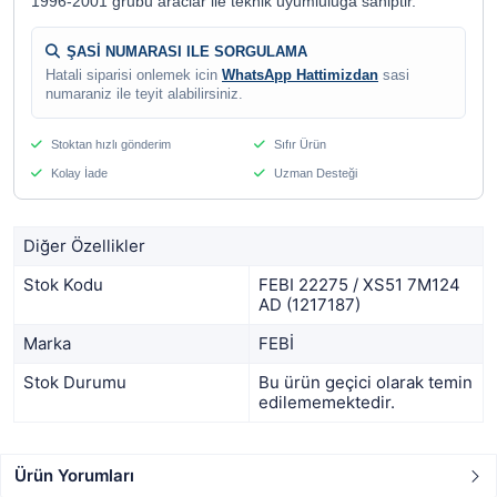
1996-2001 grubu araclar ile teknik uyumluluga sahiptir.
ŞASİ NUMARASI ILE SORGULAMA
Hatali siparisi onlemek icin
WhatsApp Hattimizdan
sasi
numaraniz ile teyit alabilirsiniz.
Stoktan hızlı gönderim
Sıfır Ürün
Kolay İade
Uzman Desteği
Diğer Özellikler
Stok Kodu
FEBI 22275 / XS51 7M124
AD (1217187)
Marka
FEBİ
Stok Durumu
Bu ürün geçici olarak temin
edilememektedir.
Ürün Yorumları