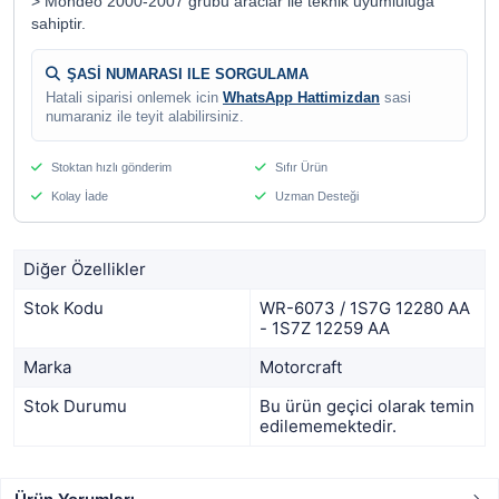
> Mondeo 2000-2007 grubu araclar ile teknik uyumluluga
sahiptir.
ŞASİ NUMARASI ILE SORGULAMA
Hatali siparisi onlemek icin
WhatsApp Hattimizdan
sasi
numaraniz ile teyit alabilirsiniz.
Stoktan hızlı gönderim
Sıfır Ürün
Kolay İade
Uzman Desteği
Diğer Özellikler
Stok Kodu
WR-6073 / 1S7G 12280 AA
- 1S7Z 12259 AA
Marka
Motorcraft
Stok Durumu
Bu ürün geçici olarak temin
edilememektedir.