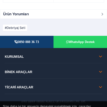
Ürün Yorumları
Debriyaj Seti
0850 888 36 73
WhatsApp Destek
KURUMSAL
BİNEK ARAÇLAR
TİCARİ ARAÇLAR
OTO MERT YEDEK PARÇA VE OTOMOTİV LTD. ŞTİ.
Size daha iyi bir alışveriş deneyimi sunabilmek için, çerezler
© 2026 Tüm Hakları Saklıdır.