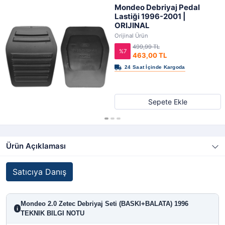
Mondeo Debriyaj Pedal
Lastiği 1996-2001 |
ORIJINAL
Orijinal Ürün
499,99 TL
%7
463,00 TL
Sepete Ekle
Ürün Açıklaması
Satıcıya Danış
Mondeo 2.0 Zetec Debriyaj Seti (BASKI+BALATA) 1996
i
TEKNIK BILGI NOTU