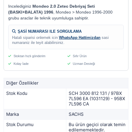
Incelediginiz
Mondeo 2.0 Zetec Debriyaj Seti
(BASKI+BALATA) 1996
, Mondeo > Mondeo 1996-2000
grubu araclar ile teknik uyumluluga sahiptir.
ŞASİ NUMARASI ILE SORGULAMA
Hatali siparisi onlemek icin
WhatsApp Hattimizdan
sasi
numaraniz ile teyit alabilirsiniz.
Stoktan hızlı gönderim
Sıfır Ürün
Kolay İade
Uzman Desteği
Diğer Özellikler
Stok Kodu
SCH 3000 812 131 / 97BX
7L596 EA (1031129) - 95BX
7L596 CA
Marka
SACHS
Stok Durumu
Bu ürün geçici olarak temin
edilememektedir.