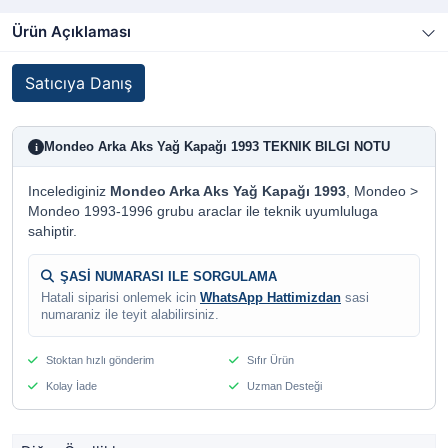
Ürün Açıklaması
Satıcıya Danış
Mondeo Arka Aks Yağ Kapağı 1993 TEKNIK BILGI NOTU
i
Incelediginiz
Mondeo Arka Aks Yağ Kapağı 1993
, Mondeo >
Mondeo 1993-1996 grubu araclar ile teknik uyumluluga
sahiptir.
ŞASİ NUMARASI ILE SORGULAMA
Hatali siparisi onlemek icin
WhatsApp Hattimizdan
sasi
numaraniz ile teyit alabilirsiniz.
Stoktan hızlı gönderim
Sıfır Ürün
Kolay İade
Uzman Desteği