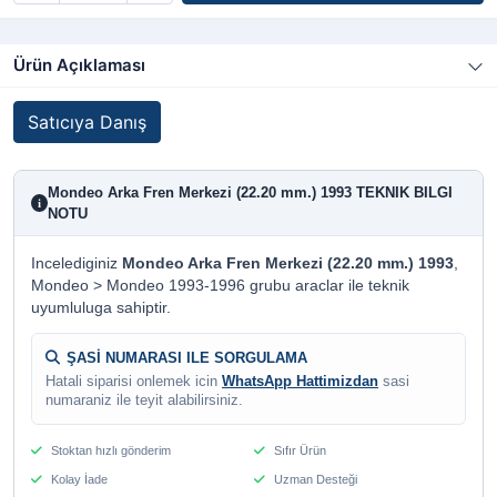
Ürün Açıklaması
Satıcıya Danış
Mondeo Arka Fren Merkezi (22.20 mm.) 1993 TEKNIK BILGI
i
NOTU
Incelediginiz
Mondeo Arka Fren Merkezi (22.20 mm.) 1993
,
Mondeo > Mondeo 1993-1996 grubu araclar ile teknik
uyumluluga sahiptir.
ŞASİ NUMARASI ILE SORGULAMA
Hatali siparisi onlemek icin
WhatsApp Hattimizdan
sasi
numaraniz ile teyit alabilirsiniz.
Stoktan hızlı gönderim
Sıfır Ürün
Kolay İade
Uzman Desteği