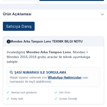
Ürün Açıklaması
Satıcıya Danış
Mondeo Arka Tampon Lens TEKNIK BILGI NOTU
i
Incelediginiz
Mondeo Arka Tampon Lens
, Mondeo >
Mondeo 2015-2018 grubu araclar ile teknik uyumluluga
sahiptir.
ŞASİ NUMARASI ILE SORGULAMA
Hatali siparisi onlemek icin
WhatsApp Hattimizdan
sasi
numaraniz ile teyit alabilirsiniz.
Stoktan hızlı gönderim
Sıfır Ürün
Kolay İade
Uzman Desteği