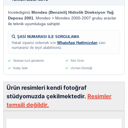
Incelediginiz
Mondeo (Benzinli) Hidrolik Direksiyon Yağ
Deposu 2001
, Mondeo > Mondeo 2000-2007 grubu araclar
ile teknik uyumluluga sahiptir.
ŞASİ NUMARASI ILE SORGULAMA
Hatali siparisi onlemek icin
WhatsApp Hattimizdan
sasi
numaraniz ile teyit alabilirsiniz.
Stoktan hızlı gönderim
Sıfır Ürün
Kolay İade
Uzman Desteği
Ürün resimleri kendi fotoğraf
stüdyomuzda çekilmektedir.
Resimler
temsili değildir.