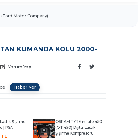
(Ford Motor Company)
TAN KUMANDA KOLU 2000-
Yorum Yap
nde
l Lastik Şişirme
OSRAM TYRE inflate 450
ü | PSA
(OTI450) Dijital Lastik
Şişirme Kompresörü |
 TL