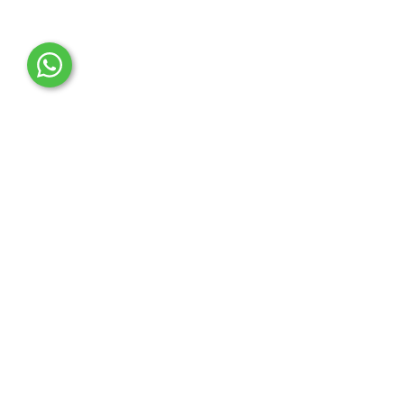
OTO MERT | Ford & Tesla Yedek Parça
İLETİŞİM MERKEZİ
Çağrı Merkezi
0850 888 36 73
WhatsApp Destek (7/24)