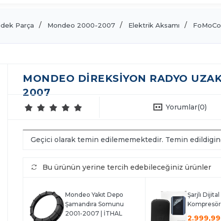
dek Parça
Mondeo 2000-2007
Elektrik Aksamı
FoMoCo 
MONDEO DIREKSIYON RADYO UZAK
2007
Yorumlar
(0)
Geçici olarak temin edilememektedir. Temin edildigi
Bu ürünün yerine tercih edebileceğiniz ürünler
Mondeo Yakıt Depo
Şarjlı Dijita
Şamandıra Somunu
Kompresör
2001-2007 | İTHAL
2.999,99