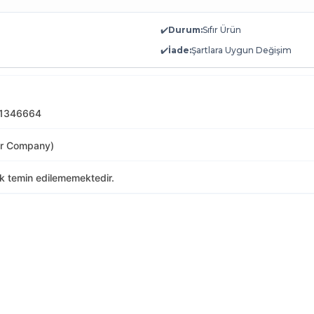
✔️
Durum:
Sıfır Ürün
✔️
İade:
Şartlara Uygun Değişim
 1346664
or Company)
ak temin edilememektedir.