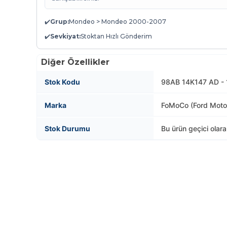
✔️
Grup:
Mondeo > Mondeo 2000-2007
✔️
Sevkiyat:
Stoktan Hızlı Gönderim
Diğer Özellikler
Stok Kodu
98AB 14K147 AD -
Marka
FoMoCo (Ford Mot
Stok Durumu
Bu ürün geçici olar