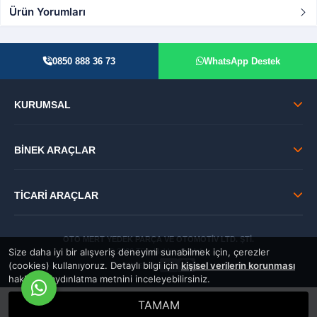
Ürün Yorumları
0850 888 36 73
WhatsApp Destek
KURUMSAL
BİNEK ARAÇLAR
TİCARİ ARAÇLAR
OTO MERT YEDEK PARÇA VE OTOMOTİV LTD. ŞTİ.
Size daha iyi bir alışveriş deneyimi sunabilmek için, çerezler
© 2026 Tüm Hakları Saklıdır.
(cookies) kullanıyoruz. Detaylı bilgi için
kişisel verilerin korunması
GÜVENLİ:
hakkında aydınlatma metnini inceleyebilirsiniz.
TAMAM