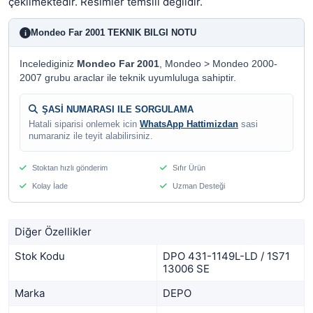
çekilmektedir. Resimler temsili değildir.
Mondeo Far 2001 TEKNIK BILGI NOTU
i
Incelediginiz
Mondeo Far 2001
, Mondeo > Mondeo 2000-
2007 grubu araclar ile teknik uyumluluga sahiptir.
ŞASİ NUMARASI ILE SORGULAMA
Hatali siparisi onlemek icin
WhatsApp Hattimizdan
sasi
numaraniz ile teyit alabilirsiniz.
Stoktan hızlı gönderim
Sıfır Ürün
Kolay İade
Uzman Desteği
Diğer Özellikler
Stok Kodu
DPO 431-1149L-LD / 1S71
13006 SE
Marka
DEPO