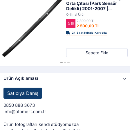
Orta Çıtası (Park Sensör
Delikli) 2001-2007 |
ORIJINAL
Orijinal Ürün
2.800,00 TL
%10
2.500,00 TL
Sepete Ekle
Ürün Açıklaması
Satıcıya Danış
0850 888 3673
info@otomert.com.tr
Ürün fotoğrafları kendi stüdyomuzda