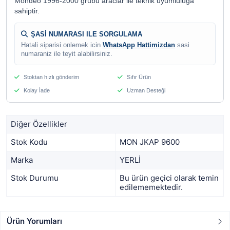
Mondeo 1996-2000 grubu araclar ile teknik uyumluluga
sahiptir.
ŞASİ NUMARASI ILE SORGULAMA
Hatali siparisi onlemek icin
WhatsApp Hattimizdan
sasi
numaraniz ile teyit alabilirsiniz.
Stoktan hızlı gönderim
Sıfır Ürün
Kolay İade
Uzman Desteği
Diğer Özellikler
Stok Kodu
MON JKAP 9600
Marka
YERLİ
Stok Durumu
Bu ürün geçici olarak temin
edilememektedir.
Ürün Yorumları