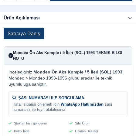
Ürün Açıklaması
Satıcıya Danış
Mondeo Ön Aks Komple / 5 İleri (SOL) 1993 TEKNIK BILGI
i
NOTU
Incelediginiz
Mondeo Ön Aks Komple / 5 İleri (SOL) 1993
,
Mondeo > Mondeo 1993-1996 grubu araclar ile teknik
uyumluluga sahiptir.
ŞASİ NUMARASI ILE SORGULAMA
Hatali siparisi onlemek icin
WhatsApp Hattimizdan
sasi
numaraniz ile teyit alabilirsiniz.
Stoktan hızlı gönderim
Sıfır Ürün
Kolay İade
Uzman Desteği