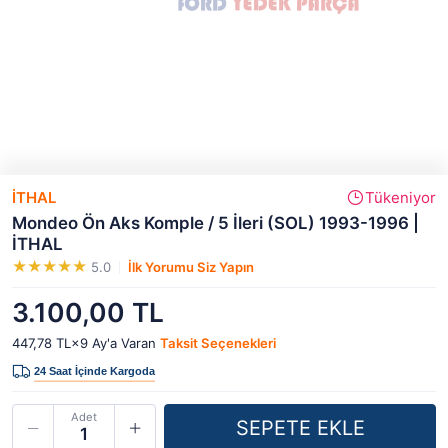
İTHAL
Tükeniyor
Mondeo Ön Aks Komple / 5 İleri (SOL) 1993-1996 |
İTHAL
5.0
İlk Yorumu Siz Yapın
3.100,00 TL
447,78 TL×9
Ay'a Varan
Taksit Seçenekleri
Adet