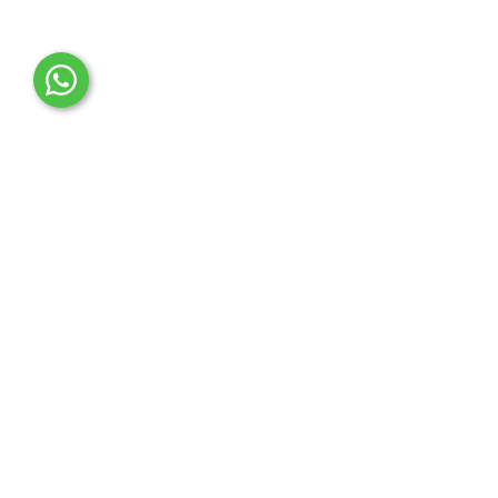
OTO MERT | Ford & Tesla Yedek Parça
İLETİŞİM MERKEZİ
Çağrı Merkezi
0850 888 36 73
WhatsApp Destek (7/24)