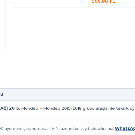
500,00 TL
TU
AĞ) 2015
, Mondeo > Mondeo 2015-2018 grubu araçlar ile teknik uyu
WhatsAp
100 uyumunu şasi numarası (VIN) üzerinden teyit edebilirsiniz.