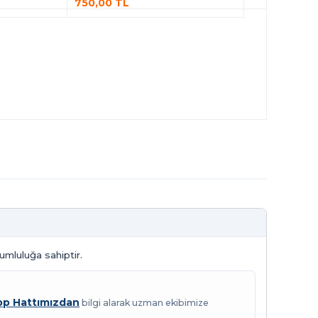
750,00 TL
mluluğa sahiptir.
p Hattımızdan
bilgi alarak uzman ekibimize