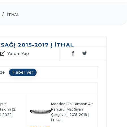
İTHAL
AĞ) 2015-2017 | İTHAL
Yorum Yap
nde
put
Mondeo Ön Tampon Alt
Takımı (2
Panjuru (Mat Siyah
-2022 |
Çerçeveli) 2015-2018 |
İTHAL