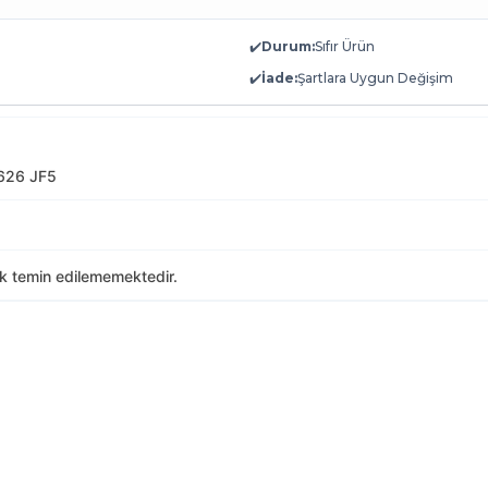
✔️
Durum:
Sıfır Ürün
✔️
İade:
Şartlara Uygun Değişim
626 JF5
ak temin edilememektedir.