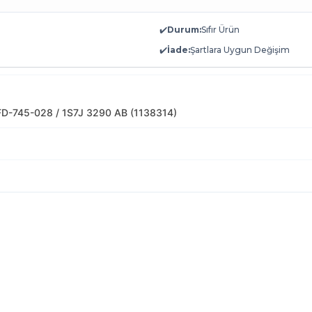
✔️
Durum:
Sıfır Ürün
✔️
İade:
Şartlara Uygun Değişim
D-745-028 / 1S7J 3290 AB (1138314)