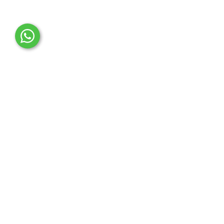
OTO MERT | Ford & Tesla Yedek Parça
İLETİŞİM MERKEZİ
Çağrı Merkezi
0850 888 36 73
WhatsApp Destek (7/24)