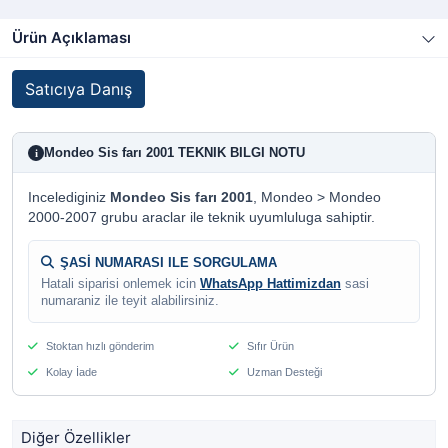
Ürün Açıklaması
Satıcıya Danış
Mondeo Sis farı 2001 TEKNIK BILGI NOTU
i
Incelediginiz
Mondeo Sis farı 2001
, Mondeo > Mondeo
2000-2007 grubu araclar ile teknik uyumluluga sahiptir.
ŞASİ NUMARASI ILE SORGULAMA
Hatali siparisi onlemek icin
WhatsApp Hattimizdan
sasi
numaraniz ile teyit alabilirsiniz.
Stoktan hızlı gönderim
Sıfır Ürün
Kolay İade
Uzman Desteği
Diğer Özellikler