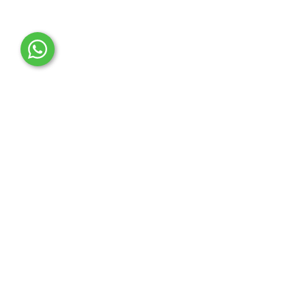
OTO MERT | Ford & Tesla Yedek Parça
İLETİŞİM MERKEZİ
Çağrı Merkezi
0850 888 36 73
WhatsApp Destek (7/24)