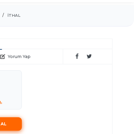
İTHAL
L
Yorum Yap
n.