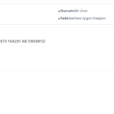
✔️
Durum:
Sıfır Ürün
✔️
İade:
Şartlara Uygun Değişim
DS73 15A201 AB (1859912)