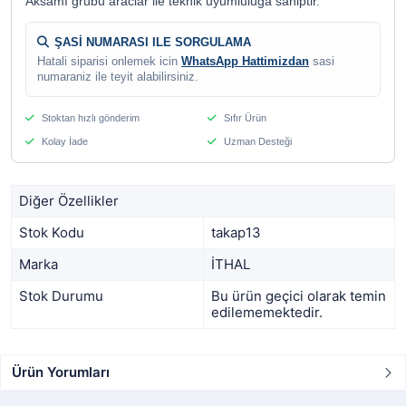
Aksamı grubu araclar ile teknik uyumluluga sahiptir.
ŞASİ NUMARASI ILE SORGULAMA
Hatali siparisi onlemek icin
WhatsApp Hattimizdan
sasi
numaraniz ile teyit alabilirsiniz.
Stoktan hızlı gönderim
Sıfır Ürün
Kolay İade
Uzman Desteği
Diğer Özellikler
Stok Kodu
takap13
Marka
İTHAL
Stok Durumu
Bu ürün geçici olarak temin
edilememektedir.
Ürün Yorumları