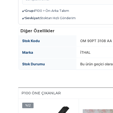
✔️
Grup:
P100 > Ön-Arka Takım
✔️
Sevkiyat:
Stoktan Hızlı Gönderim
Diğer Özellikler
Stok Kodu
OM 90PT 3108 AA
Marka
İTHAL
Stok Durumu
Bu ürün geçici olar
P100 ÖNE ÇIKANLAR
%12