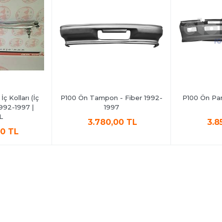
ç Kolları (İç
P100 Ön Tampon - Fiber 1992-
P100 Ön Pan
1992-1997 |
1997
L
3.780,00 TL
3.8
00 TL