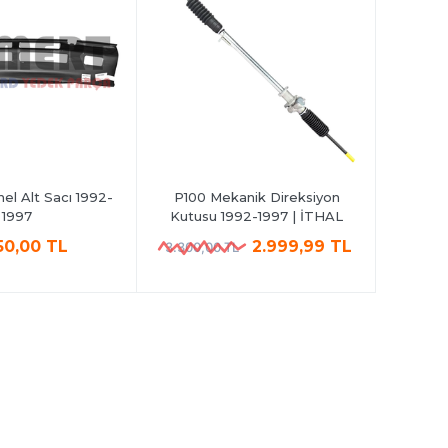
el Alt Sacı 1992-
P100 Mekanik Direksiyon
P100 
1997
Kutusu 1992-1997 | İTHAL
199
50,00 TL
2.999,99 TL
3.300,00 TL