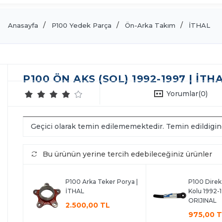
Anasayfa
P100 Yedek Parça
Ön-Arka Takım
İTHAL
P100 ÖN AKS (SOL) 1992-1997 | İTH
Yorumlar
(0)
Geçici olarak temin edilememektedir. Temin edildigi
Bu ürünün yerine tercih edebileceğiniz ürünler
P100 Arka Teker Porya |
P100 Direk
İTHAL
Kolu 1992-1
ORIJINAL
2.500,00 TL
975,00 