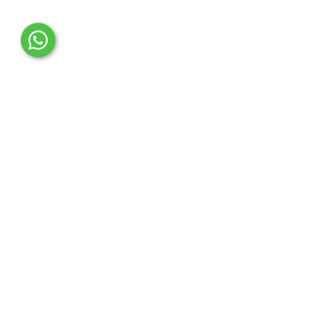
OTO MERT | Ford & Tesla Yedek Parça
İLETİŞİM MERKEZİ
Çağrı Merkezi
0850 888 36 73
WhatsApp Destek (7/24)