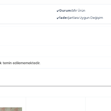
✔️
Durum:
Sıfır Ürün
✔️
İade:
Şartlara Uygun Değişim
ak temin edilememektedir.