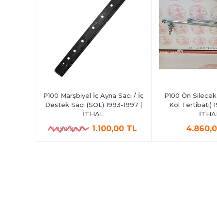
cısı
P100 Marşbiyel İç Ayna Sacı / İç
P100 Ön Silecek İ
Destek Sacı (SOL) 1993-1997 |
Kol Tertibatı) 
L
İTHAL
İTHA
1.100,00 TL
4.860,
1.250,00 TL