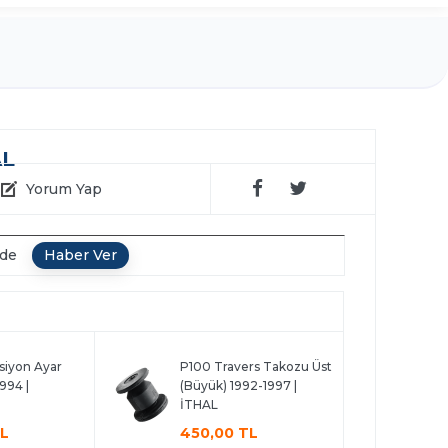
AL
Yorum Yap
nde
siyon Ayar
P100 Travers Takozu Üst
994 |
(Büyük) 1992-1997 |
İTHAL
TL
450,00 TL