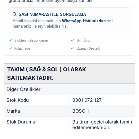
grubu araclar ile teknik uyumluluga sahiptir.
ŞASİ NUMARASI ILE SORGULAMA
Hatali siparisi onlemek icin
WhatsApp Hattimizdan
sasi
numaraniz ile teyit alabilirsiniz.
Stoktan hızlı gönderim
Sıfır Ürün
Kolay İade
Uzman Desteği
TAKIM ( SAĞ & SOL ) OLARAK
SATILMAKTADIR.
Diğer Özellikler
Stok Kodu
0301 072 127
Marka
BOSCH
Stok Durumu
Bu ürün geçici olarak temin
edilememektedir.