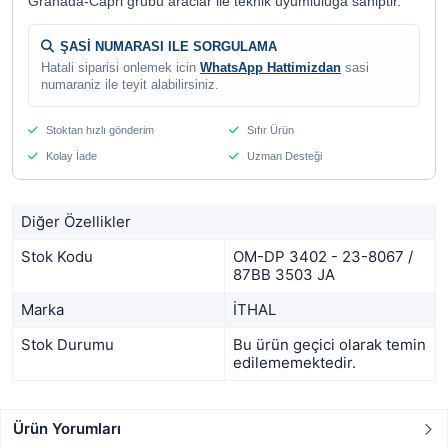
Granada-Capri grubu araclar ile teknik uyumluluga sahiptir.
ŞASİ NUMARASI ILE SORGULAMA
Hatali siparisi onlemek icin
WhatsApp Hattimizdan
sasi
numaraniz ile teyit alabilirsiniz.
Stoktan hızlı gönderim
Sıfır Ürün
Kolay İade
Uzman Desteği
Diğer Özellikler
Stok Kodu
OM-DP 3402 - 23-8067 /
87BB 3503 JA
Marka
İTHAL
Stok Durumu
Bu ürün geçici olarak temin
edilememektedir.
Ürün Yorumları