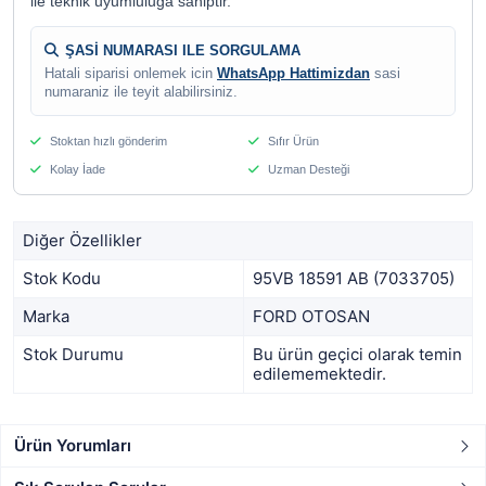
ile teknik uyumluluga sahiptir.
ŞASİ NUMARASI ILE SORGULAMA
Hatali siparisi onlemek icin
WhatsApp Hattimizdan
sasi
numaraniz ile teyit alabilirsiniz.
Stoktan hızlı gönderim
Sıfır Ürün
Kolay İade
Uzman Desteği
Diğer Özellikler
Stok Kodu
95VB 18591 AB (7033705)
Marka
FORD OTOSAN
Stok Durumu
Bu ürün geçici olarak temin
edilememektedir.
Ürün Yorumları