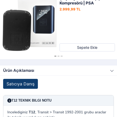
Kompresörü | PSA
2.999,99 TL
Sepete Ekle
Ürün Açıklaması
Satıcıya Danış
T12 TEKNIK BILGI NOTU
i
Incelediginiz
T12
, Transit > Transit 1992-2001 grubu araclar