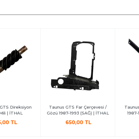
Direksiyon
Taunus GTS Far Çerçevesi /
Taunus Ön 
 | İTHAL
Gözü 1987-1993 (SAĞ) | İTHAL
1987-1993
O
0 TL
650,00 TL
32