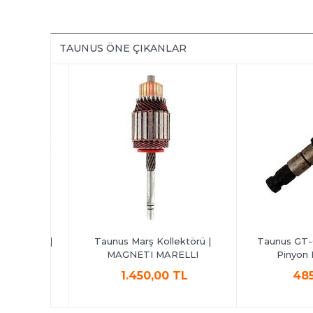
TAUNUS ÖNE ÇIKANLAR
ilyası |
Taunus Marş Kollektörü |
Taunus GT-GTS 
MAGNETI MARELLI
Pinyon Mili
L
1.450,00 TL
485,0