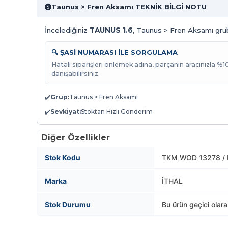
Taunus > Fren Aksamı TEKNİK BİLGİ NOTU
İncelediğiniz
TAUNUS 1.6
, Taunus > Fren Aksamı grubu
🔍 ŞASİ NUMARASI İLE SORGULAMA
Hatalı siparişleri önlemek adına, parçanın aracınızla %
danışabilirsiniz.
✔️
Grup:
Taunus > Fren Aksamı
✔️
Sevkiyat:
Stoktan Hızlı Gönderim
Diğer Özellikler
Stok Kodu
TKM WOD 13278 / 
Marka
İTHAL
Stok Durumu
Bu ürün geçici olar