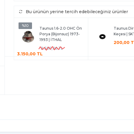
Bu ürünün yerine tercih edebileceğiniz ürünler
%10
Taunus 1.6-2.0 OHC Ön
Taunus Dir
Porya (Bijonsuz) 1973-
Keçesi | SK
1993 | İTHAL
200,00 
3.500,00 TL
3.150,00 TL