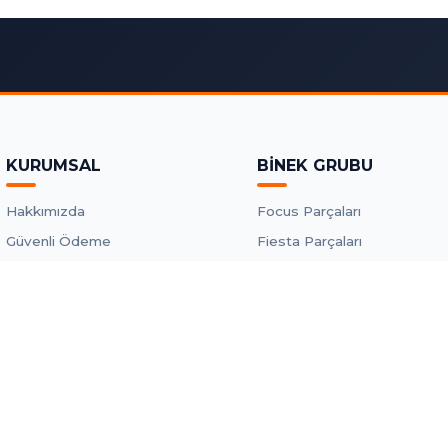
KURUMSAL
BİNEK GRUBU
Hakkımızda
Focus Parçaları
Güvenli Ödeme
Fiesta Parçaları
Kargo ve Teslimat
Mondeo Parçaları
İletişim ve Harita
Tesla Model Y