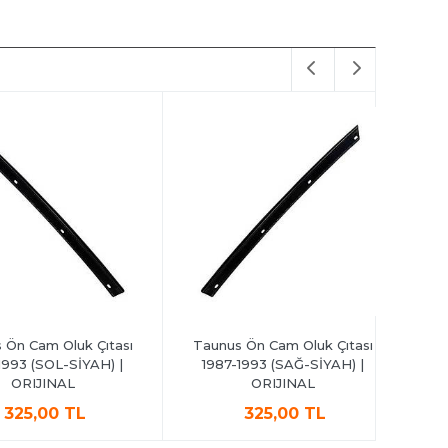
Cam Oluk Çıtası
Taunus Ön Cam Oluk Çıtası
Taunus 
 (SOL-SİYAH) |
1987-1993 (SAĞ-SİYAH) |
1993 
RIJINAL
ORIJINAL
5,00 TL
325,00 TL