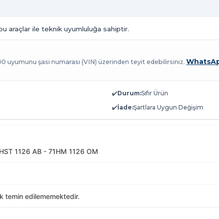
 araçlar ile teknik uyumluluğa sahiptir.
WhatsAp
100 uyumunu şasi numarası (VIN) üzerinden teyit edebilirsiniz.
✔️
Durum:
Sıfır Ürün
✔️
İade:
Şartlara Uygun Değişim
HST 1126 AB - 71HM 1126 OM
ak temin edilememektedir.