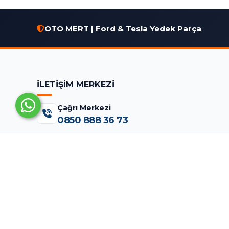
OTO MERT | Ford & Tesla Yedek Parça
İLETİŞİM MERKEZİ
Çağrı Merkezi
0850 888 36 73
WhatsApp Destek (7/24)
0555 961 77 65
Merkez & Lojistik
Aksaray Mah. Namık Kemal Cad. No:15
Fatih/İST