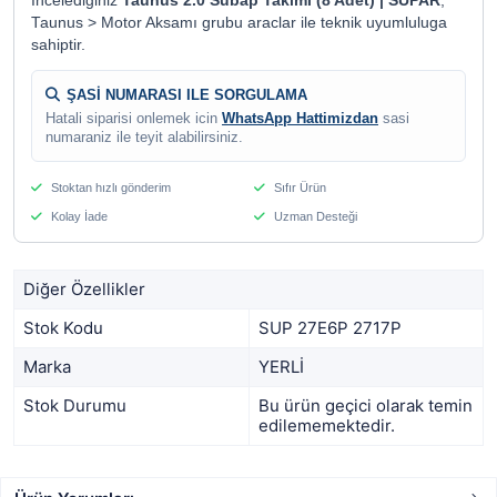
Incelediginiz
Taunus 2.0 Subap Takımı (8 Adet) | SUPAR
,
Taunus > Motor Aksamı grubu araclar ile teknik uyumluluga
sahiptir.
ŞASİ NUMARASI ILE SORGULAMA
Hatali siparisi onlemek icin
WhatsApp Hattimizdan
sasi
numaraniz ile teyit alabilirsiniz.
Stoktan hızlı gönderim
Sıfır Ürün
Kolay İade
Uzman Desteği
Diğer Özellikler
Stok Kodu
SUP 27E6P 2717P
Marka
YERLİ
Stok Durumu
Bu ürün geçici olarak temin
edilememektedir.