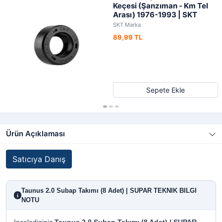
Keçesi (Şanzıman - Km Tel
Arası) 1976-1993 | SKT
SKT Marka
89,99 TL
Sepete Ekle
Ürün Açıklaması
Satıcıya Danış
Taunus 2.0 Subap Takımı (8 Adet) | SUPAR TEKNIK BILGI
i
NOTU