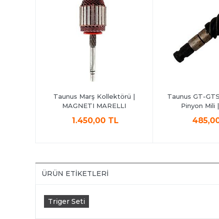
ilyası |
Taunus Marş Kollektörü |
Taunus GT-GTS 
MAGNETI MARELLI
Pinyon Mili
L
1.450,00 TL
485,0
ÜRÜN ETIKETLERI
Triger Seti