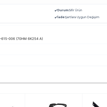
✔️
Durum:
Sıfır Ürün
✔️
İade:
Şartlara Uygun Değişim
0-615-006 (70HM 6K254 A)