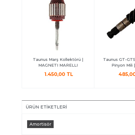
ilyası |
Taunus Marş Kollektörü |
Taunus GT-GTS 
MAGNETI MARELLI
Pinyon Mili
L
1.450,00 TL
485,0
ÜRÜN ETIKETLERI
Amortisör