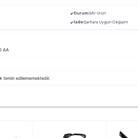
✔️
Durum:
Sıfır Ürün
✔️
İade:
Şartlara Uygun Değişim
0 AA
ak temin edilememektedir.