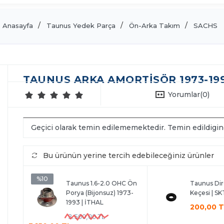
Anasayfa
Taunus Yedek Parça
Ön-Arka Takım
SACHS
TAUNUS ARKA AMORTISÖR 1973-199
Yorumlar
(0)
Geçici olarak temin edilememektedir. Temin edildigi
Bu ürünün yerine tercih edebileceğiniz ürünler
%10
Taunus 1.6-2.0 OHC Ön
Taunus Dir
Porya (Bijonsuz) 1973-
Keçesi | SK
1993 | İTHAL
200,00 
3.500,00 TL