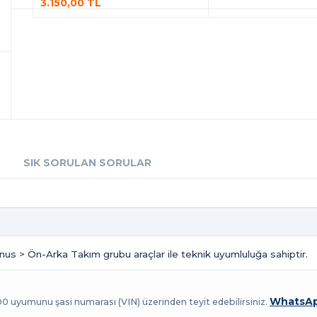
3.150,00 TL
SIK SORULAN SORULAR
nus > Ön-Arka Takım grubu araçlar ile teknik uyumluluğa sahiptir.
WhatsAp
100 uyumunu şasi numarası (VIN) üzerinden teyit edebilirsiniz.