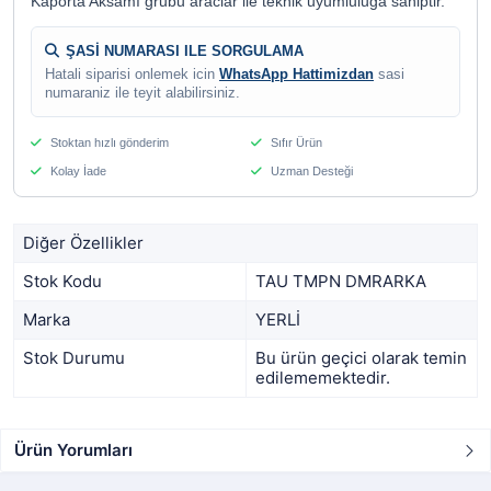
Kaporta Aksamı grubu araclar ile teknik uyumluluga sahiptir.
ŞASİ NUMARASI ILE SORGULAMA
Hatali siparisi onlemek icin
WhatsApp Hattimizdan
sasi
numaraniz ile teyit alabilirsiniz.
Stoktan hızlı gönderim
Sıfır Ürün
Kolay İade
Uzman Desteği
Diğer Özellikler
Stok Kodu
TAU TMPN DMRARKA
Marka
YERLİ
Stok Durumu
Bu ürün geçici olarak temin
edilememektedir.
Ürün Yorumları