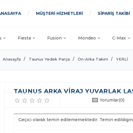
ANASAYFA
MÜŞTERİ HİZMETLERİ
SİPARİŞ TAKİBİ
s
Fiesta
Fusion
Mondeo
C-Max
Anasayfa
Taunus Yedek Parça
Ön-Arka Takım
YERLİ
TAUNUS ARKA VIRAJ YUVARLAK LAST
Yorumlar
(0)
Geçici olarak temin edilememektedir. Temin edildigi