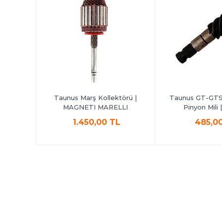
ilyası |
Taunus Marş Kollektörü |
Taunus GT-GTS 
MAGNETI MARELLI
Pinyon Mili
L
1.450,00 TL
485,0