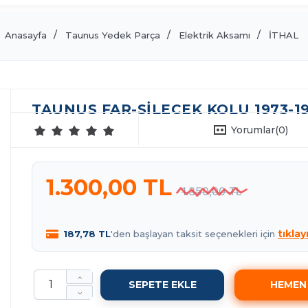
Anasayfa
Taunus Yedek Parça
Elektrik Aksamı
İTHAL
TAUNUS FAR-SILECEK KOLU 1973-19
Yorumlar
(0)
1.300,00 TL
1.350,00 TL
tıklay
187,78 TL
'den başlayan taksit seçenekleri için