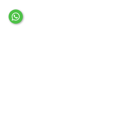
OTO MERT | Ford & Tesla Yedek Parça
İLETİŞİM MERKEZİ
Çağrı Merkezi
0850 888 36 73
WhatsApp Destek (7/24)