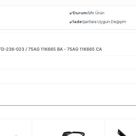
✔️
Durum:
Sıfır Ürün
✔️
İade:
Şartlara Uygun Değişim
FD-236-023 / 75AG 11K665 BA - 75AG 11K665 CA