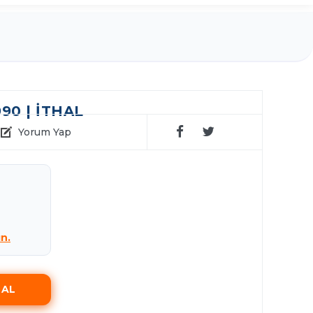
90 | İTHAL
Yorum Yap
ın.