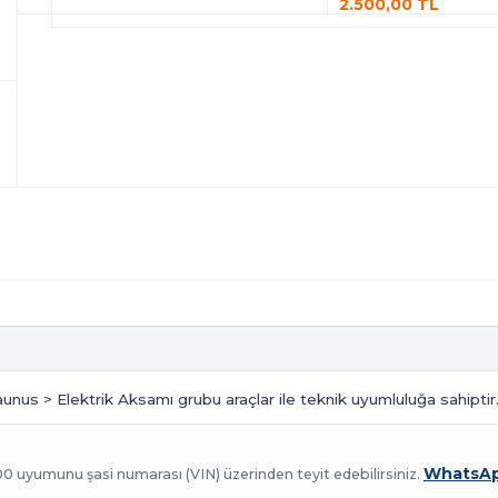
2.500,00 TL
aunus > Elektrik Aksamı grubu araçlar ile teknik uyumluluğa sahiptir
WhatsAp
100 uyumunu şasi numarası (VIN) üzerinden teyit edebilirsiniz.