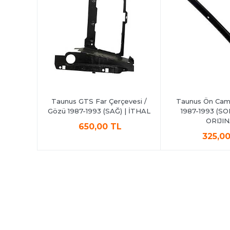
ksiyon
Taunus GTS Far Çerçevesi /
Taunus Ön Cam 
HAL
Gözü 1987-1993 (SAĞ) | İTHAL
1987-1993 (SO
ORIJI
650,00 TL
325,0