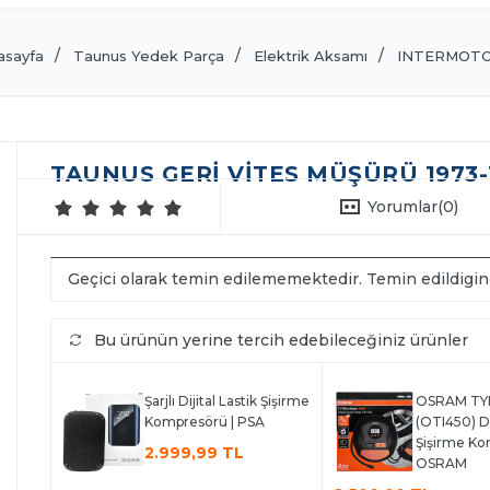
asayfa
Taunus Yedek Parça
Elektrik Aksamı
INTERMOT
TAUNUS GERI VITES MÜŞÜRÜ 1973-
Yorumlar
(0)
Geçici olarak temin edilememektedir. Temin edildigi
Bu ürünün yerine tercih edebileceğiniz ürünler
Şarjlı Dijital Lastik Şişirme
OSRAM TYR
Kompresörü | PSA
(OTI450) Dij
Şişirme Ko
2.999,99 TL
OSRAM