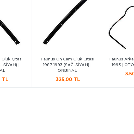
Oluk Çıtası
Taunus Ön Cam Oluk Çıtası
Taunus Arka 
L-SİYAH) |
1987-1993 (SAĞ-SİYAH) |
1993 | OT
NAL
ORIJINAL
3.5
0 TL
325,00 TL