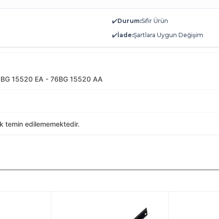
✔️
Durum:
Sıfır Ürün
✔️
İade:
Şartlara Uygun Değişim
1BG 15520 EA - 76BG 15520 AA
ak temin edilememektedir.