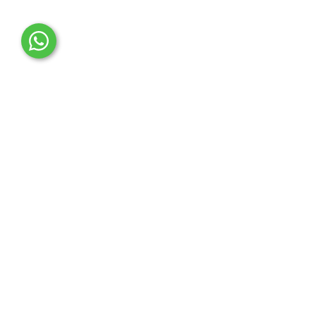
OTO MERT | Ford & Tesla Yedek Parça
İLETİŞİM MERKEZİ
Çağrı Merkezi
0850 888 36 73
WhatsApp Destek (7/24)