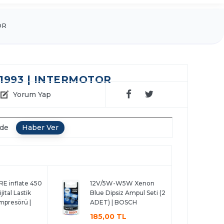
OR
1993 | INTERMOTOR
Yorum Yap
nde
E inflate 450
12V/5W-W5W Xenon
ital Lastik
Blue Dipsiz Ampul Seti (2
mpresörü |
ADET) | BOSCH
185,00 TL