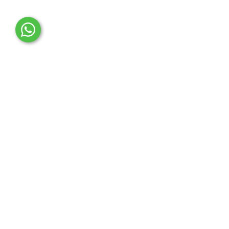
OTO MERT | Ford & Tesla Yedek Parça
İLETİŞİM MERKEZİ
Çağrı Merkezi
0850 888 36 73
WhatsApp Destek (7/24)