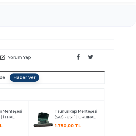
Yorum Yap
nde
ı Menteşesi
Taunus Kapı Menteşesi
 | İTHAL
(SAĞ - ÜST) | ORIJINAL
TL
1.750,00 TL