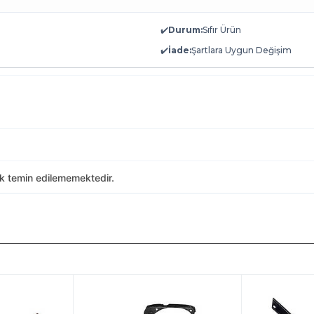
✔️
Durum:
Sıfır Ürün
✔️
İade:
Şartlara Uygun Değişim
ak temin edilememektedir.