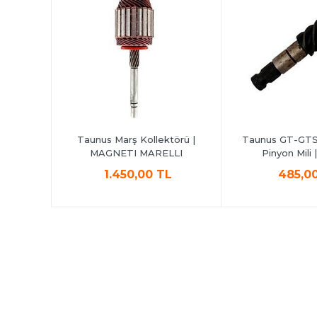
ilyası |
Taunus Marş Kollektörü |
Taunus GT-GTS 
MAGNETI MARELLI
Pinyon Mili
L
1.450,00 TL
485,0