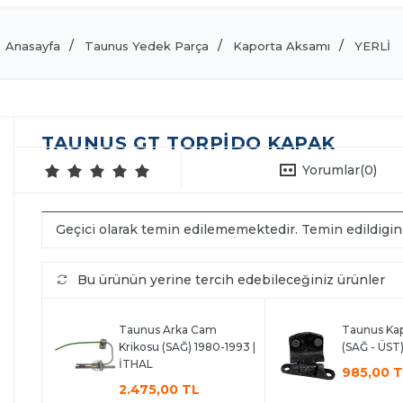
Anasayfa
Taunus Yedek Parça
Kaporta Aksamı
YERLİ
TAUNUS GT TORPIDO KAPAK
Yorumlar
(0)
Geçici olarak temin edilememektedir. Temin edildigi
Bu ürünün yerine tercih edebileceğiniz ürünler
Taunus Arka Cam
Taunus Kap
Krikosu (SAĞ) 1980-1993 |
(SAĞ - ÜST)
İTHAL
985,00 
2.475,00 TL