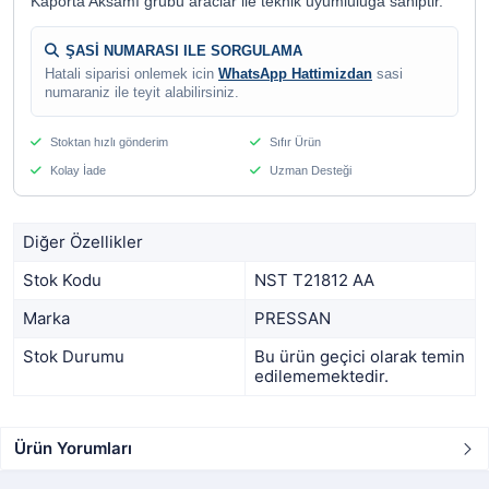
Kaporta Aksamı grubu araclar ile teknik uyumluluga sahiptir.
ŞASİ NUMARASI ILE SORGULAMA
Hatali siparisi onlemek icin
WhatsApp Hattimizdan
sasi
numaraniz ile teyit alabilirsiniz.
Stoktan hızlı gönderim
Sıfır Ürün
Kolay İade
Uzman Desteği
Diğer Özellikler
Stok Kodu
NST T21812 AA
Marka
PRESSAN
Stok Durumu
Bu ürün geçici olarak temin
edilememektedir.
Ürün Yorumları