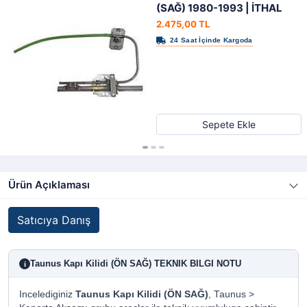
(SAĞ) 1980-1993 | İTHAL
2.475,00 TL
Sepete Ekle
Ürün Açıklaması
Satıcıya Danış
Taunus Kapı Kilidi (ÖN SAĞ) TEKNIK BILGI NOTU
i
Incelediginiz
Taunus Kapı Kilidi (ÖN SAĞ)
, Taunus >