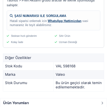
Taunus > Fren Aksamı grubu araclar ile teknik uyumluluga
sahiptir.
ŞASİ NUMARASI ILE SORGULAMA
Hatali siparisi onlemek icin
WhatsApp Hattimizdan
sasi
numaraniz ile teyit alabilirsiniz.
Stoktan hızlı gönderim
Sıfır Ürün
Kolay İade
Uzman Desteği
Diğer Özellikler
Stok Kodu
VAL 598168
Marka
Valeo
Stok Durumu
Bu ürün geçici olarak temin
edilememektedir.
Ürün Yorumları