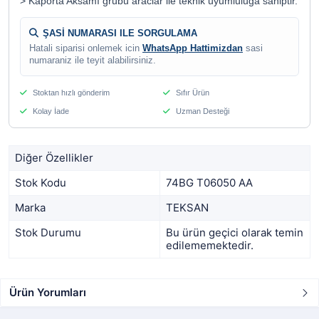
> Kaporta Aksamı grubu araclar ile teknik uyumluluga sahiptir.
ŞASİ NUMARASI ILE SORGULAMA
Hatali siparisi onlemek icin
WhatsApp Hattimizdan
sasi
numaraniz ile teyit alabilirsiniz.
Stoktan hızlı gönderim
Sıfır Ürün
Kolay İade
Uzman Desteği
Diğer Özellikler
Stok Kodu
74BG T06050 AA
Marka
TEKSAN
Stok Durumu
Bu ürün geçici olarak temin
edilememektedir.
Ürün Yorumları