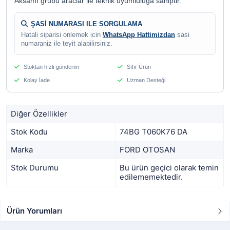
Aksamı grubu araclar ile teknik uyumluluga sahiptir.
ŞASİ NUMARASI ILE SORGULAMA
Hatali siparisi onlemek icin
WhatsApp Hattimizdan
sasi
numaraniz ile teyit alabilirsiniz.
Stoktan hızlı gönderim
Sıfır Ürün
Kolay İade
Uzman Desteği
Diğer Özellikler
Stok Kodu
74BG T060K76 DA
Marka
FORD OTOSAN
Stok Durumu
Bu ürün geçici olarak temin
edilememektedir.
Ürün Yorumları