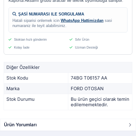
Kaporta Aksamı grubu araclar ile teknik uyumluluga sahiptir.
ŞASİ NUMARASI ILE SORGULAMA
Hatali siparisi onlemek icin
WhatsApp Hattimizdan
sasi
numaraniz ile teyit alabilirsiniz.
Stoktan hızlı gönderim
Sıfır Ürün
Kolay İade
Uzman Desteği
Diğer Özellikler
Stok Kodu
74BG T06157 AA
Marka
FORD OTOSAN
Stok Durumu
Bu ürün geçici olarak temin
edilememektedir.
Ürün Yorumları