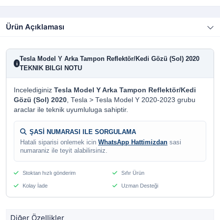
Ürün Açıklaması
Tesla Model Y Arka Tampon Reflektör/Kedi Gözü (Sol) 2020
i
TEKNIK BILGI NOTU
Incelediginiz
Tesla Model Y Arka Tampon Reflektör/Kedi
Gözü (Sol) 2020
, Tesla > Tesla Model Y 2020-2023 grubu
araclar ile teknik uyumluluga sahiptir.
ŞASİ NUMARASI ILE SORGULAMA
Hatali siparisi onlemek icin
WhatsApp Hattimizdan
sasi
numaraniz ile teyit alabilirsiniz.
Stoktan hızlı gönderim
Sıfır Ürün
Kolay İade
Uzman Desteği
Diğer Özellikler