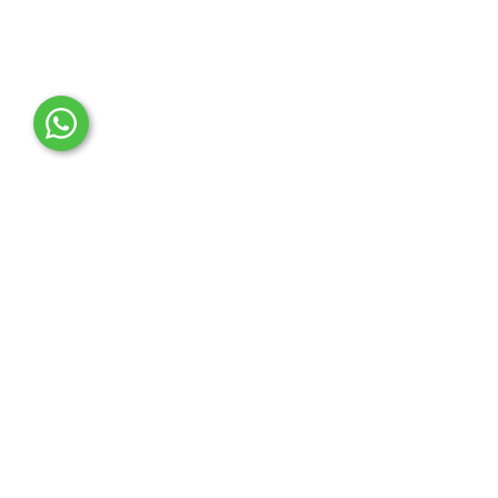
OTO MERT | Ford & Tesla Yedek Parça
İLETİŞİM MERKEZİ
Çağrı Merkezi
0850 888 36 73