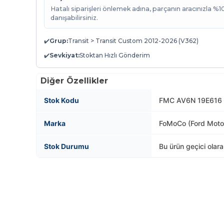
Hatalı siparişleri önlemek adına, parçanın aracınızla %
danışabilirsiniz.
✔️
Grup:
Transit > Transit Custom 2012-2026 (V362)
✔️
Sevkiyat:
Stoktan Hızlı Gönderim
Diğer Özellikler
Stok Kodu
FMC AV6N 19E616 
Marka
FoMoCo (Ford Mot
Stok Durumu
Bu ürün geçici olar