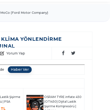
MoCo (Ford Motor Company)
R KLIMA YÖNLENDIRME
JINAL
Yorum Yap
nde
l Lastik Şişirme
OSRAM TYRE inflate 450
ü | PSA
(OTI450) Dijital Lastik
Şişirme Kompresörü |
 TL