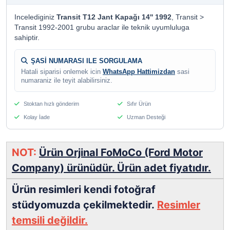
Incelediginiz
Transit T12 Jant Kapağı 14'' 1992
, Transit >
Transit 1992-2001 grubu araclar ile teknik uyumluluga
sahiptir.
ŞASİ NUMARASI ILE SORGULAMA
Hatali siparisi onlemek icin
WhatsApp Hattimizdan
sasi
numaraniz ile teyit alabilirsiniz.
Stoktan hızlı gönderim
Sıfır Ürün
Kolay İade
Uzman Desteği
NOT:
Ürün Orjinal FoMoCo (Ford Motor
Company) ürünüdür. Ürün adet fiyatıdır.
Ürün resimleri kendi fotoğraf
stüdyomuzda çekilmektedir.
Resimler
temsili değildir.