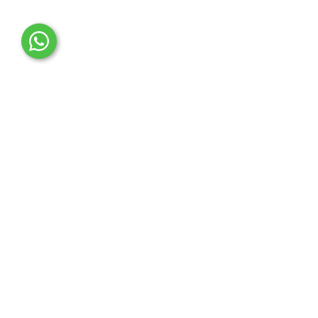
OTO MERT | Ford & Tesla Yedek Parça
İLETİŞİM MERKEZİ
Çağrı Merkezi
0850 888 36 73
WhatsApp Destek (7/24)