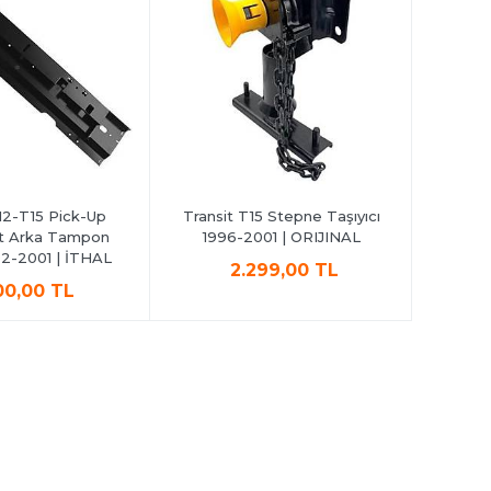
12-T15 Pick-Up
Transit T15 Stepne Taşıyıcı
Transit 
 Arka Tampon
1996-2001 | ORIJINAL
92-2001 | İTHAL
2.299,00 TL
00,00 TL