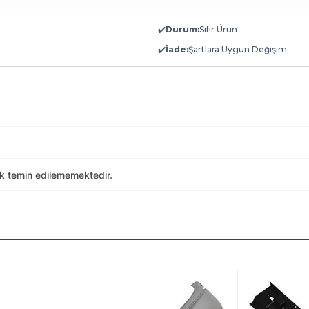
✔️
Durum:
Sıfır Ürün
✔️
İade:
Şartlara Uygun Değişim
ak temin edilememektedir.