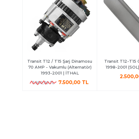
Döşemesi
Transit T12 / T15 Şarj Dinamosu
Transit T12-T15 
lu Model
70 AMP - Vakumlu (Alternatör)
1998-2001 (SOL)
RIJINAL
1993-2001 | İTHAL
2.500,
,00 TL
7.500,00 TL
7.950,00 TL