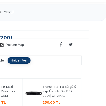
YERLİ
-2001
Yorum Yap
nde
-T15 Maxi
Transit T12-T15 Sürgülü
n Döşemesi
Kapı Üst Kilit Dili 1992-
| OEM
2001 | ORIJINAL
 TL
250,00 TL