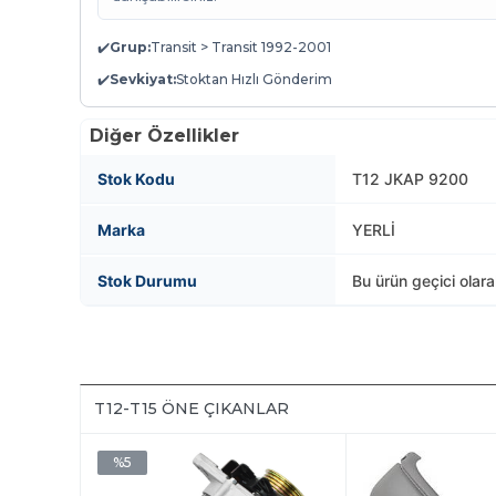
✔️
Grup:
Transit > Transit 1992-2001
✔️
Sevkiyat:
Stoktan Hızlı Gönderim
Diğer Özellikler
Stok Kodu
T12 JKAP 9200
Marka
YERLİ
Stok Durumu
Bu ürün geçici olar
T12-T15 ÖNE ÇIKANLAR
%5