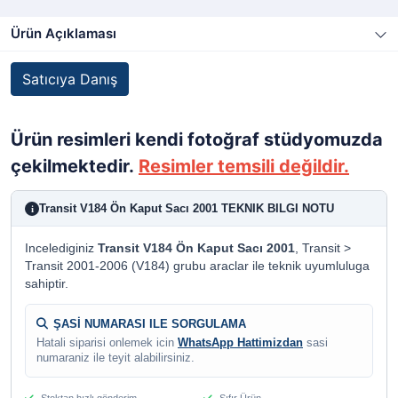
Ürün Açıklaması
Satıcıya Danış
Ürün resimleri kendi fotoğraf stüdyomuzda
çekilmektedir.
Resimler temsili değildir.
Transit V184 Ön Kaput Sacı 2001 TEKNIK BILGI NOTU
i
Incelediginiz
Transit V184 Ön Kaput Sacı 2001
, Transit >
Transit 2001-2006 (V184) grubu araclar ile teknik uyumluluga
sahiptir.
ŞASİ NUMARASI ILE SORGULAMA
Hatali siparisi onlemek icin
WhatsApp Hattimizdan
sasi
numaraniz ile teyit alabilirsiniz.