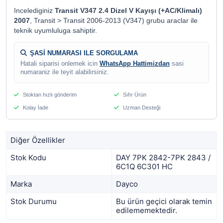
Incelediginiz
Transit V347 2.4 Dizel V Kayışı (+AC/Klimalı)
2007
, Transit > Transit 2006-2013 (V347) grubu araclar ile
teknik uyumluluga sahiptir.
ŞASİ NUMARASI ILE SORGULAMA
Hatali siparisi onlemek icin
WhatsApp Hattimizdan
sasi
numaraniz ile teyit alabilirsiniz.
Stoktan hızlı gönderim
Sıfır Ürün
Kolay İade
Uzman Desteği
Diğer Özellikler
Stok Kodu
DAY 7PK 2842-7PK 2843 /
6C1Q 6C301 HC
Marka
Dayco
Stok Durumu
Bu ürün geçici olarak temin
edilememektedir.