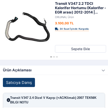
Transit V347 2.2 TDCI
Kalorifer Hortumu (Kalorifer -
EGR arası) 2012-2014 |
ORIJINAL
ORIJINAL Ürün
3.100,00 TL
Sepete Ekle
Ürün Açıklaması
Satıcıya Danış
Transit V347 2.4 Dizel V Kayışı (+AC/Klimalı) 2007 TEKNIK
i
BILGI NOTU