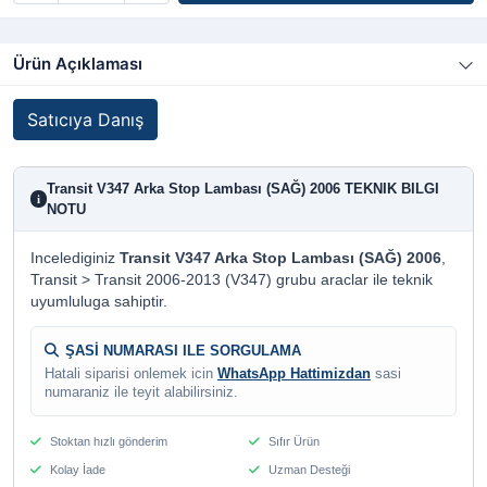
Ürün Açıklaması
Satıcıya Danış
Transit V347 Arka Stop Lambası (SAĞ) 2006 TEKNIK BILGI
i
NOTU
Incelediginiz
Transit V347 Arka Stop Lambası (SAĞ) 2006
,
Transit > Transit 2006-2013 (V347) grubu araclar ile teknik
uyumluluga sahiptir.
ŞASİ NUMARASI ILE SORGULAMA
Hatali siparisi onlemek icin
WhatsApp Hattimizdan
sasi
numaraniz ile teyit alabilirsiniz.
Stoktan hızlı gönderim
Sıfır Ürün
Kolay İade
Uzman Desteği