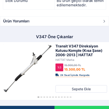
Stok Durumu
Bu ürün geçici olarak temin
edilememektedir.
Ürün Yorumları
V347 Öne Çıkanlar
Transit V347 Direksiyon
Kutusu Komple (Kısa Şase)
2006-2013 | HATTAT
HATTAT Marka
15.900,00 TL
%3
15.300,00 TL
Sepete Ekle