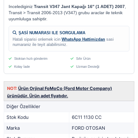
Incelediginiz
Transit V347 Jant Kapağı 16'' (1 ADET) 2007
,
Transit > Transit 2006-2013 (V347) grubu araclar ile teknik
uyumluluga sahiptir.
ŞASİ NUMARASI ILE SORGULAMA
Hatali siparisi onlemek icin
WhatsApp Hattimizdan
sasi
numaraniz ile teyit alabilirsiniz.
Stoktan hızlı gönderim
Sıfır Ürün
Kolay İade
Uzman Desteği
NOT:
Ürün Orjinal FoMoCo (Ford Motor Company)
ürünüdür. Ürün adet fiyatıdır.
Diğer Özellikler
Stok Kodu
6C11 1130 CC
Marka
FORD OTOSAN