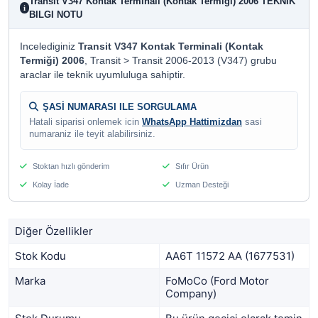
Transit V347 Kontak Terminali (Kontak Termiği) 2006 TEKNIK
i
BILGI NOTU
Incelediginiz
Transit V347 Kontak Terminali (Kontak
Termiği) 2006
, Transit > Transit 2006-2013 (V347) grubu
araclar ile teknik uyumluluga sahiptir.
ŞASİ NUMARASI ILE SORGULAMA
Hatali siparisi onlemek icin
WhatsApp Hattimizdan
sasi
numaraniz ile teyit alabilirsiniz.
Stoktan hızlı gönderim
Sıfır Ürün
Kolay İade
Uzman Desteği
Diğer Özellikler
Stok Kodu
AA6T 11572 AA (1677531)
Marka
FoMoCo (Ford Motor
Company)