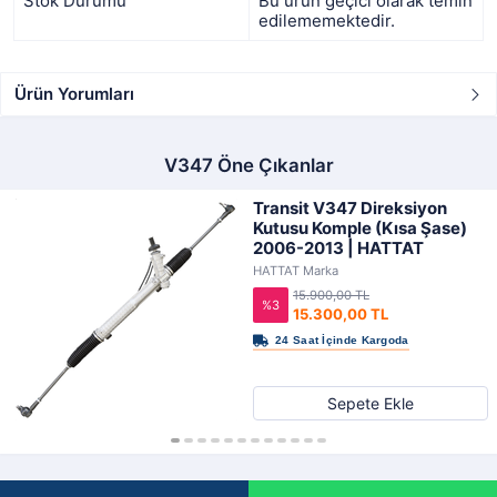
Stok Durumu
Bu ürün geçici olarak temin
edilememektedir.
Ürün Yorumları
V347 Öne Çıkanlar
Transit V347 Direksiyon
Kutusu Komple (Kısa Şase)
2006-2013 | HATTAT
HATTAT Marka
15.900,00 TL
%3
15.300,00 TL
Sepete Ekle