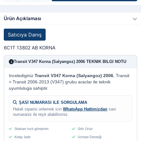
Ürün Açıklaması
Satıcıya Danış
6C1T 13802 AB KORNA
Transit V347 Korna (Salyangoz) 2006 TEKNIK BILGI NOTU
i
Incelediginiz
Transit V347 Korna (Salyangoz) 2006
, Transit
> Transit 2006-2013 (V347) grubu araclar ile teknik
uyumluluga sahiptir.
ŞASİ NUMARASI ILE SORGULAMA
Hatali siparisi onlemek icin
WhatsApp Hattimizdan
sasi
numaraniz ile teyit alabilirsiniz.
Stoktan hızlı gönderim
Sıfır Ürün
Kolay İade
Uzman Desteği