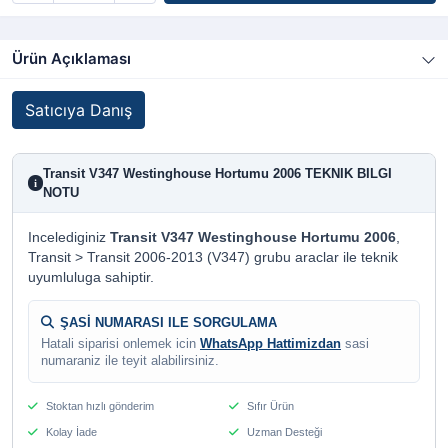
Ürün Açıklaması
Satıcıya Danış
Transit V347 Westinghouse Hortumu 2006 TEKNIK BILGI
i
NOTU
Incelediginiz
Transit V347 Westinghouse Hortumu 2006
,
Transit > Transit 2006-2013 (V347) grubu araclar ile teknik
uyumluluga sahiptir.
ŞASİ NUMARASI ILE SORGULAMA
Hatali siparisi onlemek icin
WhatsApp Hattimizdan
sasi
numaraniz ile teyit alabilirsiniz.
Stoktan hızlı gönderim
Sıfır Ürün
Kolay İade
Uzman Desteği