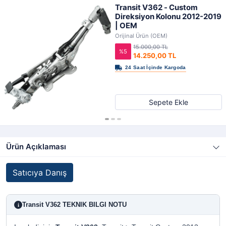
Transit V362 - Custom
Direksiyon Kolonu 2012-2019
| OEM
Orijinal Ürün (OEM)
15.000,00 TL
%5
14.250,00 TL
Sepete Ekle
Ürün Açıklaması
Satıcıya Danış
Transit V362 TEKNIK BILGI NOTU
i