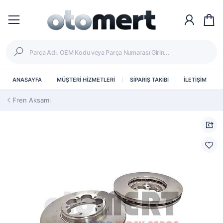
ANASAYFA
MÜŞTERİ HİZMETLERİ
SİPARİŞ TAKİBİ
İLETİŞİM
Fren Aksamı