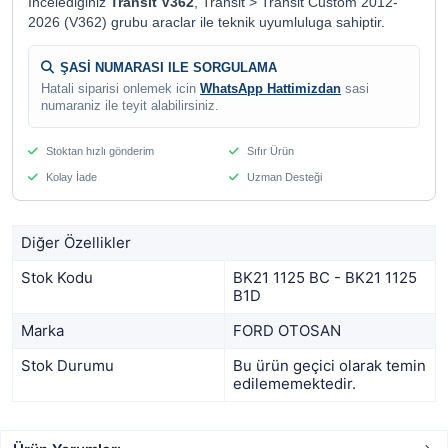
Incelediginiz
Transit V362
, Transit > Transit Custom 2012-
2026 (V362) grubu araclar ile teknik uyumluluga sahiptir.
ŞASİ NUMARASI ILE SORGULAMA
Hatali siparisi onlemek icin
WhatsApp Hattimizdan
sasi
numaraniz ile teyit alabilirsiniz.
Stoktan hızlı gönderim
Sıfır Ürün
Kolay İade
Uzman Desteği
Diğer Özellikler
Stok Kodu
BK21 1125 BC - BK21 1125
B1D
Marka
FORD OTOSAN
Stok Durumu
Bu ürün geçici olarak temin
edilememektedir.