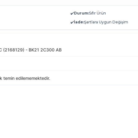
✔️
Durum:
Sıfır Ürün
✔️
İade:
Şartlara Uygun Değişim
 (2168129) - BK21 2C300 AB
ak temin edilememektedir.