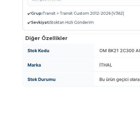
✔️
Grup:
Transit > Transit Custom 2012-2026 (V362)
✔️
Sevkiyat:
Stoktan Hızlı Gönderim
Diğer Özellikler
Stok Kodu
OM BK21 2C300 AC
Marka
İTHAL
Stok Durumu
Bu ürün geçici olar