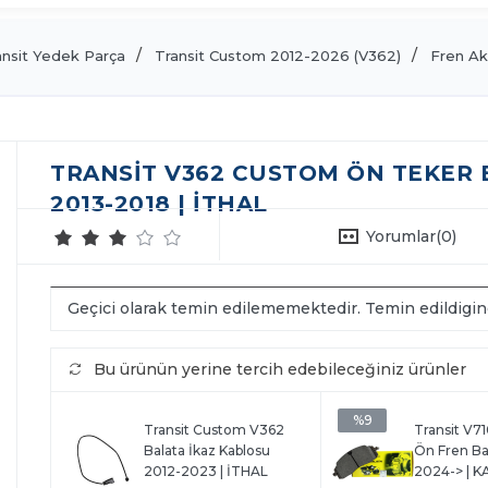
ansit Yedek Parça
Transit Custom 2012-2026 (V362)
Fren Ak
TRANSIT V362 CUSTOM ÖN TEKER BI
2013-2018 | İTHAL
Yorumlar
(0)
Geçici olarak temin edilememektedir. Temin edildigi
Bu ürünün yerine tercih edebileceğiniz ürünler
%9
Transit Custom V362
Transit V7
Balata İkaz Kablosu
Ön Fren Ba
2012-2023 | İTHAL
2024-> | K