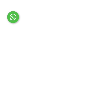
OTO MERT | Ford & Tesla Yedek Parça
İLETİŞİM MERKEZİ
Çağrı Merkezi
0850 888 36 73
WhatsApp Destek (7/24)