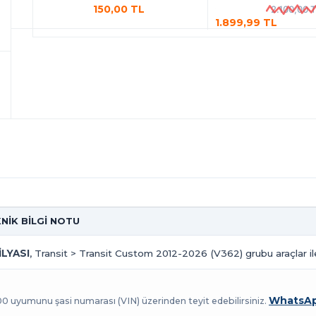
150,00 TL
2.100,00 
1.899,99 TL
KNİK BİLGİ NOTU
LYASI
, Transit > Transit Custom 2012-2026 (V362) grubu araçlar il
WhatsAp
100 uyumunu şasi numarası (VIN) üzerinden teyit edebilirsiniz.